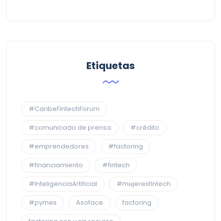
Etiquetas
#CaribeFintechForum
#comunicado de prensa
#crédito
#emprendedores
#factoring
#financiamiento
#fintech
#InteligenciaArtificial
#mujeresfintech
#pymes
Asoface
factoring