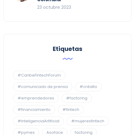
23 octubre 2023
Etiquetas
#CaribeFintechForum
#comunicado de prensa
#crédito
#emprendedores
#factoring
#financiamiento
#fintech
#InteligenciaArtificial
#mujeresfintech
#pymes
Asoface
factoring