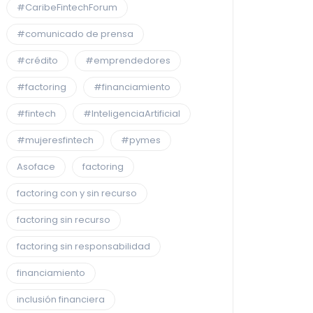
#CaribeFintechForum
#comunicado de prensa
#crédito
#emprendedores
#factoring
#financiamiento
#fintech
#InteligenciaArtificial
#mujeresfintech
#pymes
Asoface
factoring
factoring con y sin recurso
factoring sin recurso
factoring sin responsabilidad
financiamiento
inclusión financiera