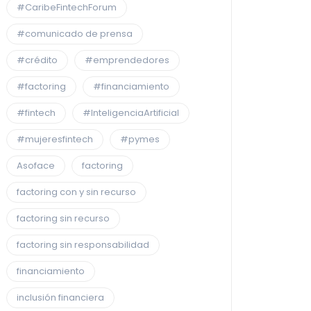
#CaribeFintechForum
#comunicado de prensa
#crédito
#emprendedores
#factoring
#financiamiento
#fintech
#InteligenciaArtificial
#mujeresfintech
#pymes
Asoface
factoring
factoring con y sin recurso
factoring sin recurso
factoring sin responsabilidad
financiamiento
inclusión financiera