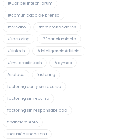
#CaribeFintechForum
#comunicado de prensa
#crédito
#emprendedores
#factoring
#financiamiento
#fintech
#InteligenciaArtificial
#mujeresfintech
#pymes
Asoface
factoring
factoring con y sin recurso
factoring sin recurso
factoring sin responsabilidad
financiamiento
inclusión financiera