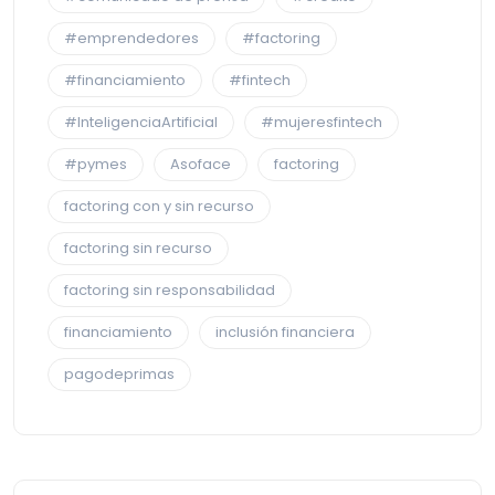
#emprendedores
#factoring
#financiamiento
#fintech
#InteligenciaArtificial
#mujeresfintech
#pymes
Asoface
factoring
factoring con y sin recurso
factoring sin recurso
factoring sin responsabilidad
financiamiento
inclusión financiera
pagodeprimas